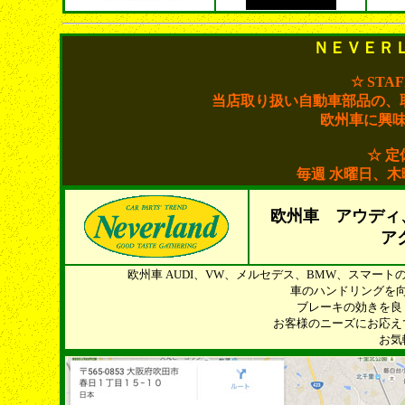
ＮＥＶＥＲ
☆ STA
当店取り扱い自動車部品の、
欧州車に興
☆ 定
毎週 水曜日、
欧州車 アウディ
ア
欧州車 AUDI、VW、メルセデス、BMW、スマー
車のハンドリングを
ブレーキの効きを良
お客様のニーズにお応え
お気