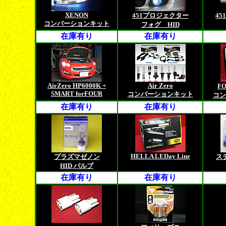
XENON
451プロジェクター
45
コンバーションキット
フォグ HID
在庫有り
在庫有り
AirZero HP6000K +
Air Zero
F
SMART forFOUR
コンバーションキット
コン
在庫有り
在庫有り
HELLA LEDay Line
プラズマゼノン
ス
HID バルブ
在庫有り
在庫有り