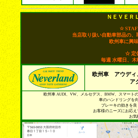
ＮＥＶＥＲ
☆ STA
当店取り扱い自動車部品の、
欧州車に興
☆ 定
毎週 水曜日、
欧州車 アウディ
ア
欧州車 AUDI、VW、メルセデス、BMW、スマー
車のハンドリングを
ブレーキの効きを良
お客様のニーズにお応え
お気