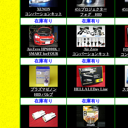
XENON
451プロジェクター
45
コンバーションキット
フォグ HID
在庫有り
在庫有り
AirZero HP6000K +
Air Zero
F
SMART forFOUR
コンバーションキット
コン
在庫有り
在庫有り
HELLA LEDay Line
プラズマゼノン
ス
HID バルブ
在庫有り
在庫有り