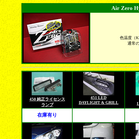
Air Zero 
色温度（K
通常の
451 LED
450 純正ライセンス
DAYLIGHT & GRILL
ランプ
在庫有り