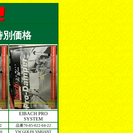
特別価格
EIBACH PRO
SYSTEM
2
品番70-85-022-04-22
.0
VW GOLF6 VARIANT