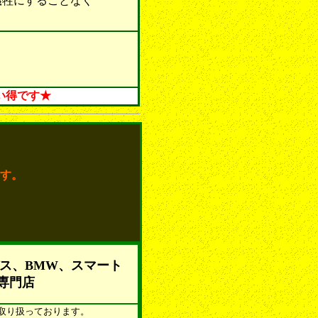
牲にすることなく
い得です★
す。
ス、BMW、スマート
専門店
を取り扱っております。