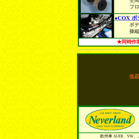
空間の無
フロント
COX 
●
ボディー
操縦安定
★同時作
当店
欧州車 AUDI、V