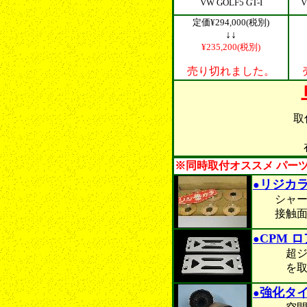
VW GOLF5 GT-I
V
定価¥294,000(税別)
↓↓
¥235,200(税別)
売り切れました。
取
※同時取付オススメ パーツ
リジカ
●
シャーシ
接触面積
CPM 
●
超ジュラ
を取り付
強化タ
●