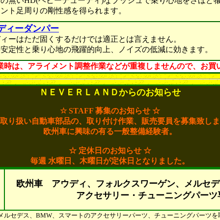
いHD(ヘビーデューティ)なブッシュで乗り心地をさほど犠
足周りの剛性感を得られます。
ボディーダンパー
はただ固くするだけでは適正とは言えません。
性と乗り心地の飛躍的向上、ノイズの低減に効きます。
業時は、アライメント調整作業などが重複しませんので、お買
ＮＥＶＥＲＬＡＮＤからのお知らせ
☆ STAFF 募集のお知らせ ☆
取り扱い自動車部品の、取り付け作業、販売要員を募集致しま
欧州車に興味の有る一般整備経験者。
☆ 定休日のお知らせ ☆
毎週 水曜日、木曜日が定休日となりました。
欧州車 アウディ、フォルクスワーゲン、メルセデ
アクセサリー・チューニングパーツ
W、メルセデス、BMW、スマートのアクセサリーパーツ、チューニングパーツ