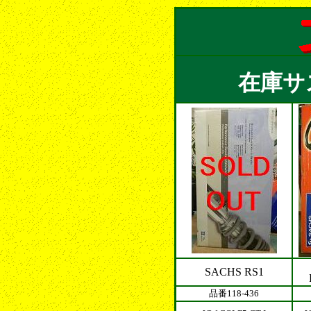
在庫サ
SACHS RS1
品番118-436