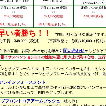
W GOLF4 2.0 1.8T HB
VW GOLF5 GT-I
1KAXX,1KBLK
定価¥135,000(税別)
定価¥131,250(税別)
定価¥97,000(税別)
↓↓
↓↓
↓↓
¥57,000(税別)
¥91,875(税別)
¥48,500(税別)
売り切れました。
売り切れました。
早い者勝ち！！
在庫が無くなり次第終了です
付工賃 ¥48,000（税別） （車高調整は、別途¥10,000（税別
問い合わせ
在庫の有無、お問い合わせは
お早めに
からどうぞ
郡!! サスペンションKITの性能を更に引き上げ乗り心地、走
ラ
とサブフレームのボルト穴にリジッドカラーを入れ、センタ
を増すことでシャーシとサブフレームの締結強度を上げ、剛
ロアレインフォースメント
ルミン厚板加工で高精度に作られたCPMロアレインフォー
ける事によって、剛性をアップします。
イプフロントロアアームブッシュ
（後ろ側）