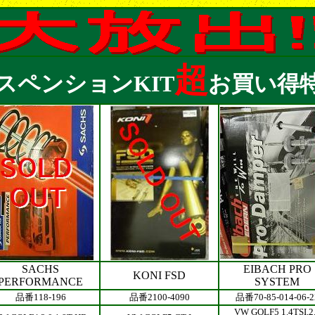
超
スペンションKIT
お買い得
SACHS
EIBACH PRO
KONI FSD
PERFORMANCE
SYSTEM
品番118-196
品番2100-4090
品番70-85-014-06-2
VW GOLF5 1.4TSI,2