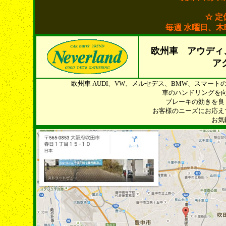
☆ 定
毎週 水曜日、
欧州車 アウディ
ア
欧州車 AUDI、VW、メルセデス、BMW、スマー
車のハンドリングを
ブレーキの効きを良
お客様のニーズにお応え
お気