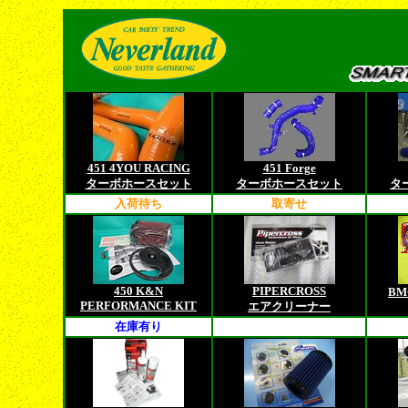
451 4YOU RACING
451 Forge
ターボホースセット
ターボホースセット
タ
入荷待ち
取寄せ
450 K&N
PIPERCROSS
B
PERFORMANCE KIT
エアクリーナー
在庫有り