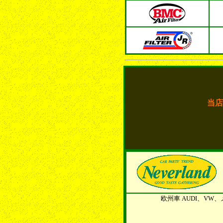
当店
欧州車 AUDI、V