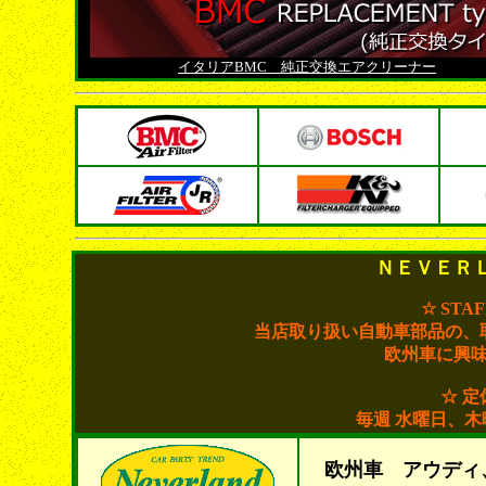
イタリアBMC 純正交換エアクリーナー
ＮＥＶＥＲ
☆ STA
当店取り扱い自動車部品の、
欧州車に興
☆ 定
毎週 水曜日、
欧州車 アウディ