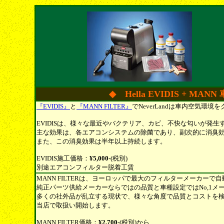
◆ Hella EVIDIS +
『EVIDIS』
と
『MANN FILTER』
でNeverLandは車内空気環
EVIDISは、様々な最近やバクテリア、カビ、不快な匂いが発
主な効果は、各エアコンシステムの除菌であり、副次的に消臭
また、この消臭効果は半年以上持続します。
EVIDIS施工価格：
¥5,000-
(税別)
別途エアコンフィルター脱着工賃
MANN FILTERは、ヨーロッパで最大のフィルターメーカーで
純正パーツ供給メーカーならではの品質と車種設定ではNo,1メ
多くの社外品が乱立する現状で、様々な角度で品質とコストを検
当店で取扱い開始します。
MANN FILTER価格：
¥2,700-
(税別)から