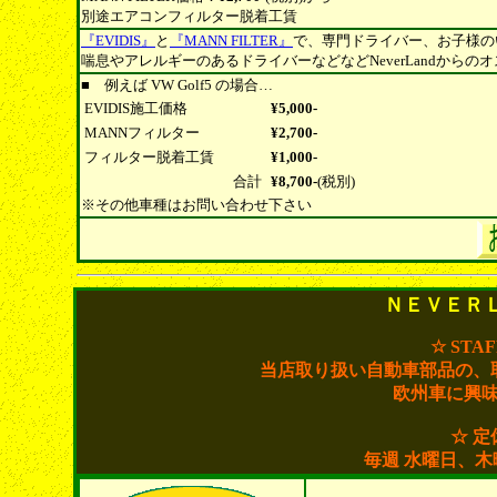
別途エアコンフィルター脱着工賃
『EVIDIS』
と
『MANN FILTER』
で、専門ドライバー、お子様の
喘息やアレルギーのあるドライバーなどなどNeverLandから
■ 例えば VW Golf5 の場合…
EVIDIS施工価格
¥5,000-
MANNフィルター
¥2,700-
フィルター脱着工賃
¥1,000-
合計
¥8,700-
(税別)
※その他車種はお問い合わせ下さい
ＮＥＶＥＲ
☆ STA
当店取り扱い自動車部品の、
欧州車に興
☆ 定
毎週 水曜日、